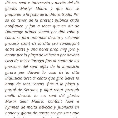
dit cos sant e intercessio y merits del dit
glorios Martyr Mauro y que tots se
preparen a la festa de la dita entrada. Per
so ab tenor de la present publica crida
notifiquen y fan a saber que en dit de
Diumenge primer vinent per dita raho y
causa se fara una molt devota y solemne
procesó eixint de la dita seu començant
entre dotze y una hores prop mig jorn y
anant per la plaça de la herba per davant
casa de micer Tarrega fins al canto de los
pressons del sant offici de la Inquisicio
girara per davant la casa de la dita
Inquisicio dret al canto que gira deves lo
bany de sant Lorens, fins a la plaça y
portal de Serrans, y aquí rebut pres ab
molta devocio lo cos sant del glorios
Martir Sent Mauro. Cantant laois e
hymnes de molta devocio y jubilacio en
honor y gloria de nostre senyor Deu que