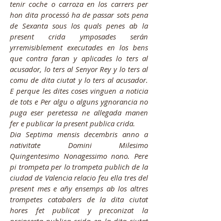
tenir coche o carroza en los carrers per
hon dita processó ha de passar sots pena
de Sexanta sous los quals penes ab la
present crida ymposades serán
yrremisiblement executades en los bens
que contra faran y aplicades lo ters al
acusador, lo ters al Senyor Rey y lo ters al
comu de dita ciutat y lo ters al acusador.
E perque les dites coses vinguen a noticia
de tots e Per algu o alguns ygnorancia no
puga eser peretessa ne allegada manen
fer e publicar la present publica crida.
Dia Septima mensis decembris anno a
nativitate Domini Milesimo
Quingentesimo Nonagessimo nono. Pere
pi trompeta per lo trompeta publich de la
ciudad de Valencia relacio feu ella tres del
present mes e añy ensemps ab los altres
trompetes catabalers de la dita ciutat
hores fet publicat y preconizat la