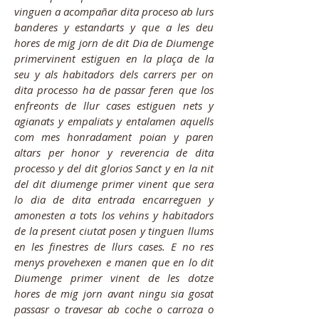
vinguen a acompañar dita proceso ab lurs
banderes y estandarts y que a les deu
hores de mig jorn de dit Dia de Diumenge
primervinent estiguen en la plaça de la
seu y als habitadors dels carrers per on
dita processo ha de passar feren que los
enfreonts de llur cases estiguen nets y
agianats y empaliats y entalamen aquells
com mes honradament poian y paren
altars per honor y reverencia de dita
processo y del dit glorios Sanct y en la nit
del dit diumenge primer vinent que sera
lo dia de dita entrada encarreguen y
amonesten a tots los vehins y habitadors
de la present ciutat posen y tinguen llums
en les finestres de llurs cases. E no res
menys provehexen e manen que en lo dit
Diumenge primer vinent de les dotze
hores de mig jorn avant ningu sia gosat
passasr o travesar ab coche o carroza o