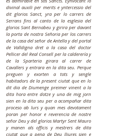
es admirable en sos Sancts. Eynvocant lo
divinal auxili per merits e yntercessio del
dit glorios Sanct, yra per lo carrers de
Serrans fins al canto de la esglesia del
glorios Sant Bernabeu y girira per davant
la porta de nostra Señoria per los carrers
de la casa del señor de Antella y del portal
de Valldigna dret a la casa del doctor
Pellicer del Real Consell per la calderería y
de la Sparteria girara al carrer de
Cavallers y entrara en la dita seu. Perque
preguen y exorten a tots y sengle
habitadors de la present ciutat que en lo
dit dia de Diumenge preimer vinent a la
dita hora entre dotze y una de mig jorn
sien en la dita seu per a acompañar dita
proceso ab lurs y quan mes devotament
poran per honor e reverencia de nostre
señor Deu y del glorios Martyr Sent Mauro
y manen als officis y mestrers de dita
ciutat que a pena de Deu lliures sien e