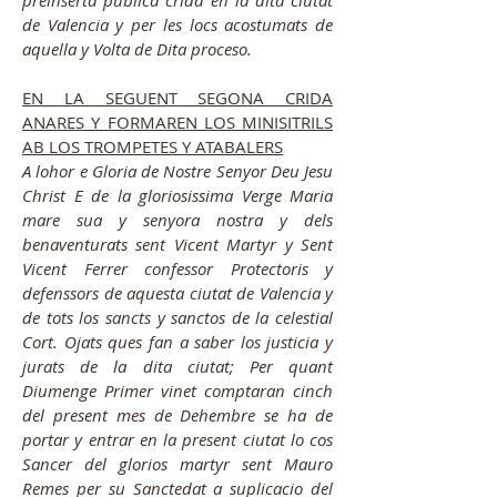
preinserta publica crida en la dita ciutat
de Valencia y per les locs acostumats de
aquella y Volta de Dita proceso
.
EN LA SEGUENT SEGON
A CRIDA
ANARES Y FORMAREN LOS MINISITRILS
AB LOS TROMPETES Y ATABALERS
A lohor e Gloria de Nostre Senyor Deu Jesu
Christ E de la gloriosissima Verge Maria
mare sua y senyora nostra y dels
benaventurats sent Vicent Martyr y Sent
Vicent Ferrer confessor Protectoris y
defenssors de aquesta ciutat de Valencia y
de tots los sancts y sanctos de la celestial
Cort. Ojats ques fan a saber los justicia y
jurats de la dita ciutat; Per quant
Diumenge Primer vinet comptaran cinch
del present mes de Dehembre se ha de
portar y entrar en la present ciutat lo cos
Sancer del glorios martyr sent Mauro
Remes per su Sanctedat a suplicacio del