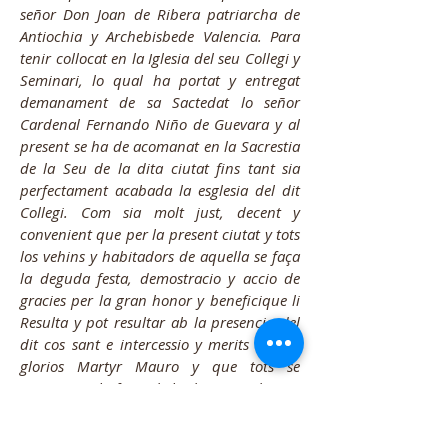
señor Don Joan de Ribera patriarcha de
Antiochia y Archebisbede Valencia. Para
tenir collocat en la Iglesia del seu Collegi y
Seminari, lo qual ha portat y entregat
demanament de sa Sactedat lo señor
Cardenal Fernando Niño de Guevara y al
present se ha de acomanat en la Sacrestia
de la Seu de la dita ciutat fins tant sia
perfectament acabada la esglesia del dit
Collegi. Com sia molt just, decent y
convenient que per la present ciutat y tots
los vehins y habitadors de aquella se faça
la deguda festa, demostracio y accio de
gracies per la gran honor y beneficique li
Resulta y pot resultar ab la presencia del
dit cos sant e intercessio y merits del dit
glorios Martyr Mauro y que tots se
preparen a la festa de la dita entrada. Per
so ab tenor de la present publica crida
notifiquen y fan a saber que en dit de