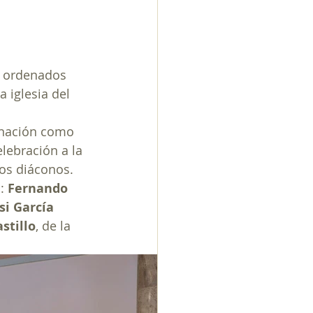
n ordenados 
 iglesia del 
enación como 
lebración a la 
os diáconos. 
: 
Fernando 
si García 
stillo
, de la 