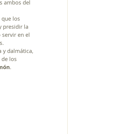
es ambos del 
 que los 
 presidir la 
servir en el 
s.
 y dalmática, 
 de los 
món
.