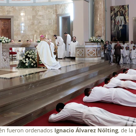
ién fueron ordenados 
Ignacio Álvarez Nölting
, de la