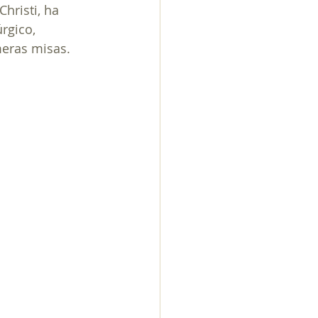
hristi, ha 
rgico, 
meras misas.