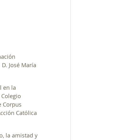
nación 
 D. José María 
 en la 
 Colegio 
e Corpus 
cción Católica 
, la amistad y 