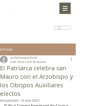
Entrada
archivocorpuschristi
6 dic 2024
3 min de lectura
El Patriarca celebra san
Mauro con el Arzobispo y
los Obispos Auxiliares
electos
Actualizado:
16 ene 2025
El Real Colegio Seminario de Corpus 